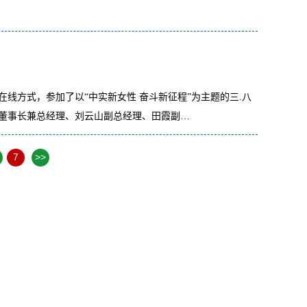
在线方式，参加了以“中实新女性 奋斗新征程”为主题的三.八
董事长兼总经理、刘云山副总经理、田霞副…
7
>>