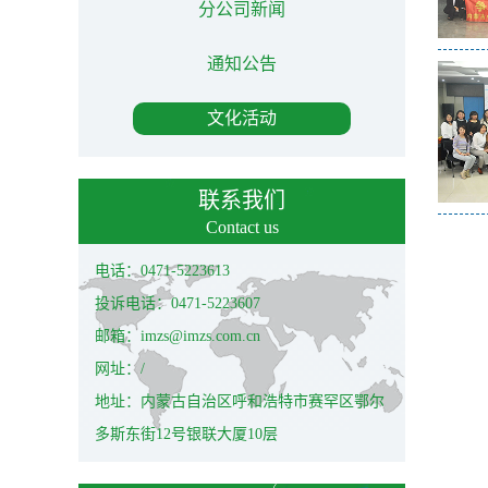
分公司新闻
通知公告
文化活动
联系我们
Contact us
电话：0471-5223613
投诉电话：0471-5223607
邮箱：imzs@imzs.com.cn
网址：/
地址：内蒙古自治区呼和浩特市赛罕区鄂尔
多斯东街12号银联大厦10层