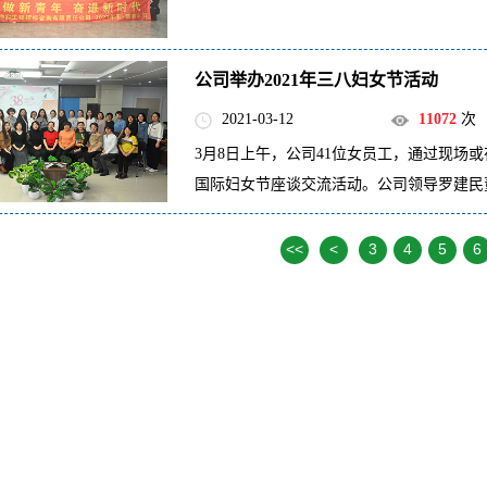
公司举办2021年三八妇女节活动
2021-03-12
11072
次
3月8日上午，公司41位女员工，通过现场或
国际妇女节座谈交流活动。公司领导罗建民
<<
<
3
4
5
6