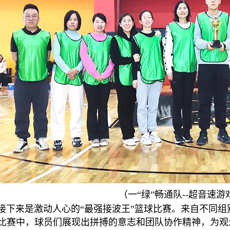
（一“绿”畅通队--超音速
接下来是激动人心的“最强接波王”篮球比赛。来自不同
比赛中，球员们展现出拼搏的意志和团队协作精神，为观