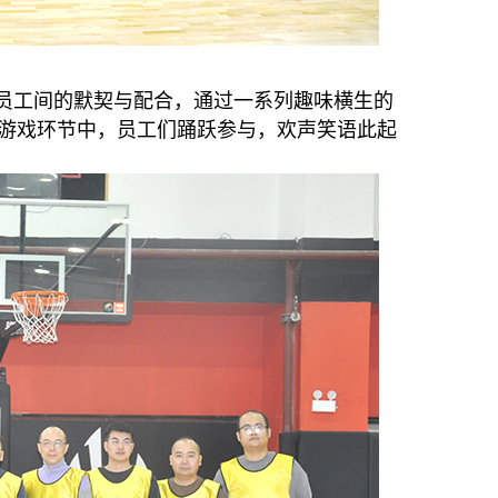
养员工间的默契与配合，通过一系列趣味横生的
游戏环节中，员工们踊跃参与，欢声笑语此起