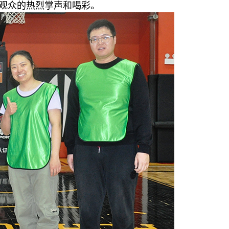
观众的热烈掌声和喝彩。