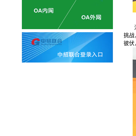
挑战
彼伏