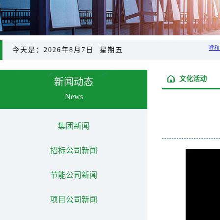
今天是：2026年8月7日 星期五
文化活动
新闻动态
News
集团新闻
招标公司新闻
节能公司新闻
项目公司新闻