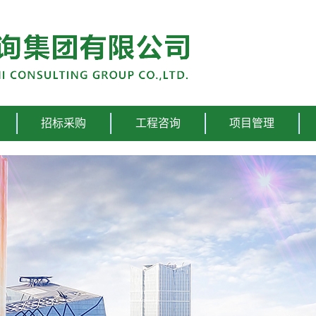
招标采购
工程咨询
项目管理