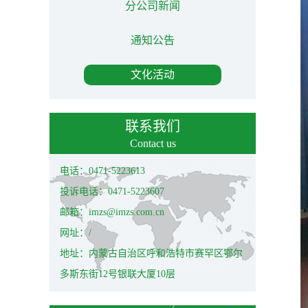
分公司新闻
通知公告
文化活动
联系我们
Contact us
电话：0471-5223613
投诉电话：0471-5223607
邮箱：imzs@imzs.com.cn
网址：/
地址：内蒙古自治区呼和浩特市赛罕区鄂尔
多斯东街12号银联大厦10层