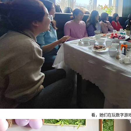
看，她们在玩数字游