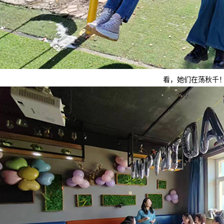
看，她们在荡秋千