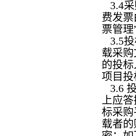
3.
费发票
票管理
3.
载采购
的投标
项目投
3.
上应答
标采购平
载者的
密；如