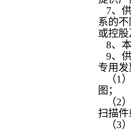
7、
系的不
或控股
8、
9、
专用发
（1
图；
（2
扫描件
（3