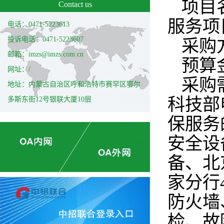
项目
Contact us
服务项
电话：0471-5223613
投诉电话：0471-5223607
采购
邮箱：imzs@imzs.com.cn
预算金
网址：/
采购
地址：内蒙古自治区呼和浩特市赛罕区鄂尔
科技部
多斯东街12号银联大厦10层
保服务
安全设
备、北
家分行
防火墙
检、故