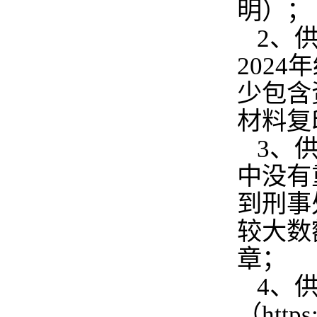
明）；
2、
202
少包含
材料复
3、
中没有
到刑事
较大数
章；
4、
（http