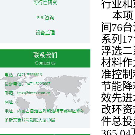
行业和
可行性研究
本项
PPP咨询
间76
设备监理
系列1
浮选二
联系我们
材料作
Contact us
准控制
电话：0471-5223613
节能降
投诉电话：0471-5223607
邮箱：imzs@imzs.com.cn
效先进
网址：/
改环资
地址：内蒙古自治区呼和浩特市赛罕区鄂尔
件总投
多斯东街12号银联大厦10层
365.