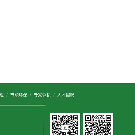
理
/
节能环保
/
专家登记
/
人才招聘