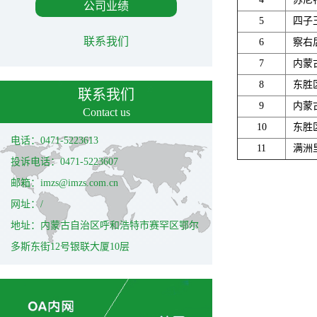
公司业绩
5
四子
联系我们
6
察右
7
内蒙
8
东胜
联系我们
9
内蒙
Contact us
10
东胜
电话：0471-5223613
11
满洲
投诉电话：0471-5223607
邮箱：imzs@imzs.com.cn
网址：/
地址：内蒙古自治区呼和浩特市赛罕区鄂尔
多斯东街12号银联大厦10层