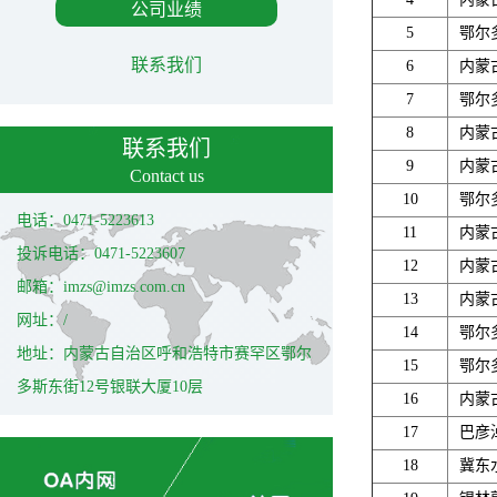
公司业绩
5
鄂尔
联系我们
6
内蒙
7
鄂尔
8
内蒙
联系我们
9
内蒙
Contact us
10
鄂尔
电话：0471-5223613
11
内蒙
投诉电话：0471-5223607
12
内蒙
邮箱：imzs@imzs.com.cn
13
内蒙
网址：/
14
鄂尔
地址：内蒙古自治区呼和浩特市赛罕区鄂尔
15
鄂尔
多斯东街12号银联大厦10层
16
内蒙
17
巴彦
18
冀东