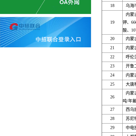
18
乌海
内蒙
19
钾、66
酸、1
20
内蒙
21
内蒙
22
呼伦
23
开鲁
24
内蒙
25
大唐
内蒙
26
吨/年
27
西乌
28
苏尼
29
中电