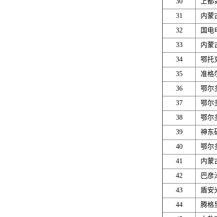
30
上都
31
内蒙
32
国电
33
内蒙
34
鄂托
35
准格
36
鄂尔
37
鄂尔
38
鄂尔
39
神东
40
鄂尔
41
内蒙
42
巴彦
43
盾安
44
腾格