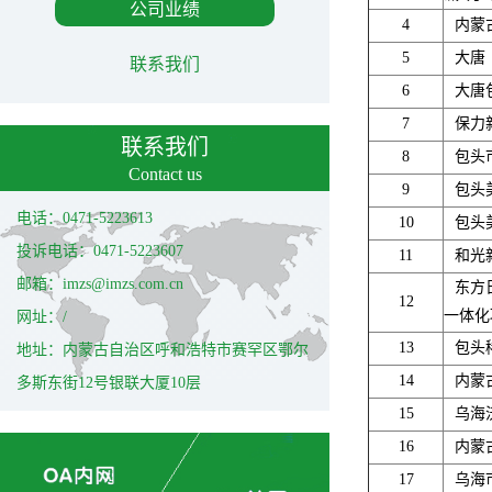
公司业绩
4
内蒙
5
大唐
联系我们
6
大唐
7
保力
联系我们
8
包头
Contact us
9
包头
电话：0471-5223613
10
包头
投诉电话：0471-5223607
11
和光
邮箱：imzs@imzs.com.cn
东方
12
一体化
网址：/
13
包头
地址：内蒙古自治区呼和浩特市赛罕区鄂尔
14
内蒙
多斯东街12号银联大厦10层
15
乌海
16
内蒙
17
乌海